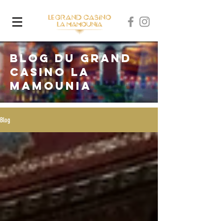
Blog du Grand
Casino La
MamouniA
Blog