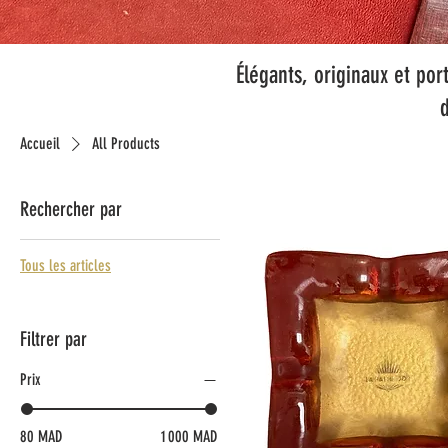
Élégants, originaux et por
Accueil
All Products
Rechercher par
Tous les articles
Filtrer par
Prix
80 MAD
1 000 MAD