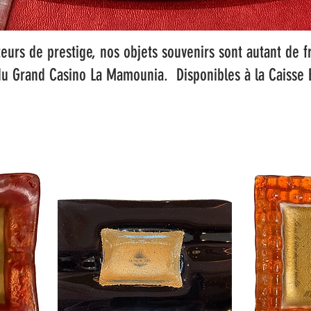
teurs de prestige, nos objets souvenirs sont autant de 
du Grand Casino La Mamounia. Disponibles à la Caisse 