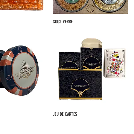
SOUS-VERRE
JEU DE CARTES