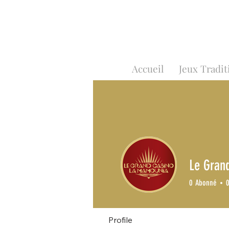
Accueil
Jeux Tradit
Le Gran
0
Abonné
Profile