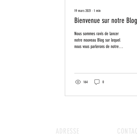
19 mars 2021
∙
1
min
Bienvenue sur notre Blog
Nous sommes ravis de lancer
notre nouveau Blog sur lequel
nous vous parlerons de notre
fabuleux Grand Casino La
Mamounia, de nos...
164
0
ADRESSE
CONTA